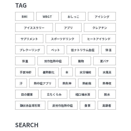
TAG
BMI
WBGT
おしっこ
アイシング
アイススラリー
アプリ
クレアチン
サプリメント
スポーツドリンク
ヒートアイランド
プレクーリング
ペット
低ナトリウム血症
体温
体重
労作性熱中症
動物
夏バテ
手掌冷却
暑熱馴化
本
水分補給
水風呂
汗
熱中症アプリ
熱失神
熱射病
熱帯夜
目の健康
立ちくらみ
経口補水液
脱水
鎌状赤血球形質
非労作性熱中症
食事
高齢者
SEARCH