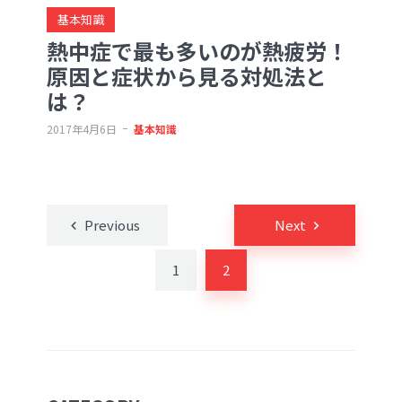
基本知識
熱中症で最も多いのが熱疲労！
原因と症状から見る対処法と
は？
2017年4月6日
基本知識
投
Previous
Next
稿
の
1
2
ペ
ー
ジ
送
り