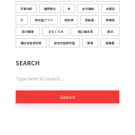
手掌冷却
暑熱馴化
本
水分補給
水風呂
汗
熱中症アプリ
熱失神
熱射病
熱帯夜
目の健康
立ちくらみ
経口補水液
脱水
鎌状赤血球形質
非労作性熱中症
食事
高齢者
SEARCH
Search