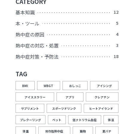
CATEGORY
基本知識
12
本・ツール
5
熱中症の原因
4
熱中症の対応・処置
3
熱中症対策・予防法
18
TAG
BMI
WBGT
おしっこ
アイシング
アイススラリー
アプリ
クレアチン
サプリメント
スポーツドリンク
ヒートアイランド
プレクーリング
ペット
低ナトリウム血症
体温
体重
労作性熱中症
動物
夏バテ