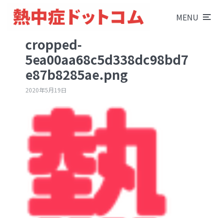
MENU
cropped-
5ea00aa68c5d338dc98bd7
e87b8285ae.png
2020年5月19日