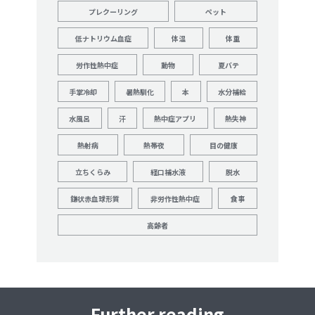
プレクーリング
ペット
低ナトリウム血症
体温
体重
労作性熱中症
動物
夏バテ
手掌冷却
暑熱馴化
本
水分補給
水風呂
汗
熱中症アプリ
熱失神
熱射病
熱帯夜
目の健康
立ちくらみ
経口補水液
脱水
鎌状赤血球形質
非労作性熱中症
食事
高齢者
Further reading