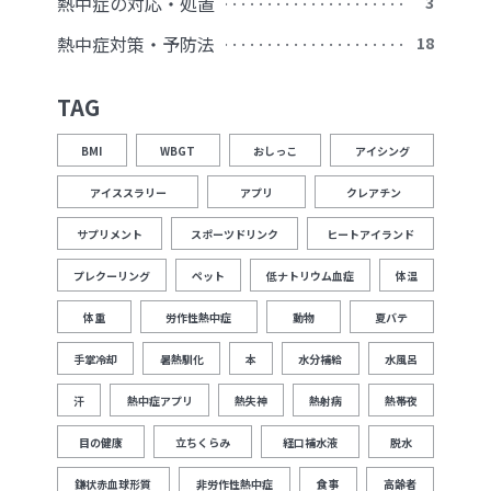
熱中症の対応・処置
3
熱中症対策・予防法
18
TAG
BMI
WBGT
おしっこ
アイシング
アイススラリー
アプリ
クレアチン
サプリメント
スポーツドリンク
ヒートアイランド
プレクーリング
ペット
低ナトリウム血症
体温
体重
労作性熱中症
動物
夏バテ
手掌冷却
暑熱馴化
本
水分補給
水風呂
汗
熱中症アプリ
熱失神
熱射病
熱帯夜
目の健康
立ちくらみ
経口補水液
脱水
鎌状赤血球形質
非労作性熱中症
食事
高齢者