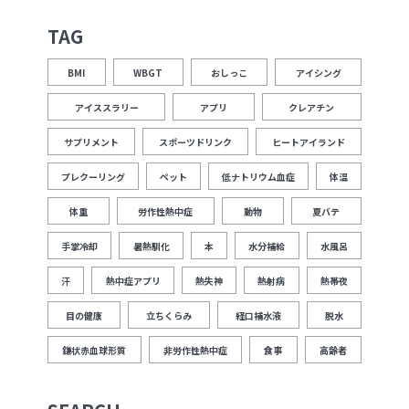
TAG
BMI
WBGT
おしっこ
アイシング
アイススラリー
アプリ
クレアチン
サプリメント
スポーツドリンク
ヒートアイランド
プレクーリング
ペット
低ナトリウム血症
体温
体重
労作性熱中症
動物
夏バテ
手掌冷却
暑熱馴化
本
水分補給
水風呂
汗
熱中症アプリ
熱失神
熱射病
熱帯夜
目の健康
立ちくらみ
経口補水液
脱水
鎌状赤血球形質
非労作性熱中症
食事
高齢者