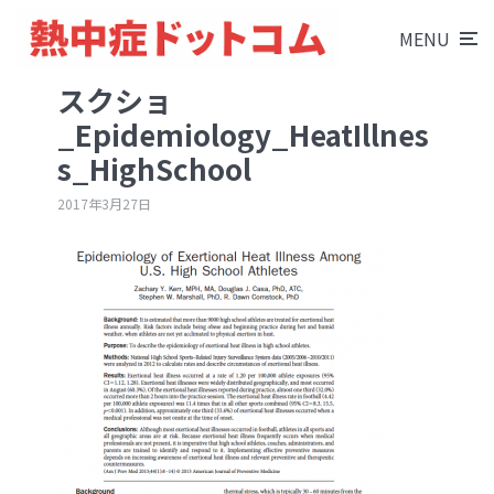
MENU
スクショ
_Epidemiology_HeatIllnes
s_HighSchool
2017年3月27日