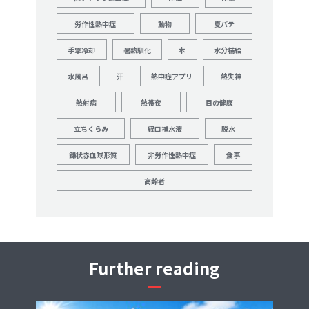
労作性熱中症
動物
夏バテ
手掌冷却
暑熱馴化
本
水分補給
水風呂
汗
熱中症アプリ
熱失神
熱射病
熱帯夜
目の健康
立ちくらみ
経口補水液
脱水
鎌状赤血球形質
非労作性熱中症
食事
高齢者
Further reading