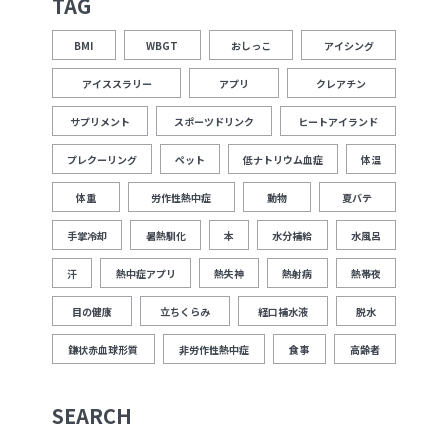
TAG
BMI
WBGT
おしっこ
アイシング
アイススラリー
アプリ
クレアチン
サプリメント
スポーツドリンク
ヒートアイランド
プレクーリング
ペット
低ナトリウム血症
体温
体重
労作性熱中症
動物
夏バテ
手掌冷却
暑熱馴化
本
水分補給
水風呂
汗
熱中症アプリ
熱失神
熱射病
熱帯夜
目の健康
立ちくらみ
経口補水液
脱水
鎌状赤血球形質
非労作性熱中症
食事
高齢者
SEARCH