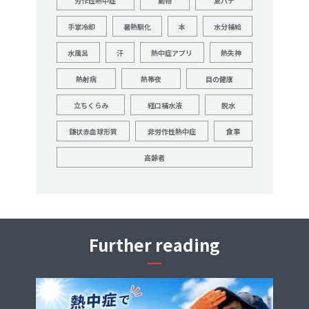
労作性熱中症
動物
夏バテ
手掌冷却
暑熱馴化
本
水分補給
水風呂
汗
熱中症アプリ
熱失神
熱射病
熱帯夜
目の健康
立ちくらみ
経口補水液
脱水
鎌状赤血球形質
非労作性熱中症
食事
高齢者
Further reading