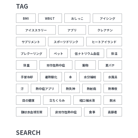
TAG
BMI
WBGT
おしっこ
アイシング
アイススラリー
アプリ
クレアチン
サプリメント
スポーツドリンク
ヒートアイランド
プレクーリング
ペット
低ナトリウム血症
体温
体重
労作性熱中症
動物
夏バテ
手掌冷却
暑熱馴化
本
水分補給
水風呂
汗
熱中症アプリ
熱失神
熱射病
熱帯夜
目の健康
立ちくらみ
経口補水液
脱水
鎌状赤血球形質
非労作性熱中症
食事
高齢者
SEARCH