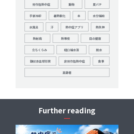
労作性熱中症
動物
夏バテ
手掌冷却
暑熱馴化
本
水分補給
水風呂
汗
熱中症アプリ
熱失神
熱射病
熱帯夜
目の健康
立ちくらみ
経口補水液
脱水
鎌状赤血球形質
非労作性熱中症
食事
高齢者
Further reading