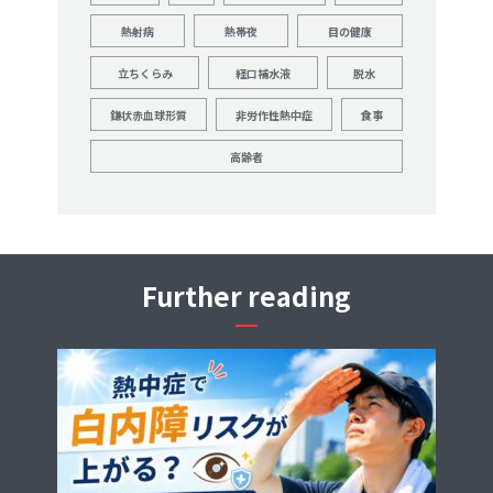
熱射病
熱帯夜
目の健康
立ちくらみ
経口補水液
脱水
鎌状赤血球形質
非労作性熱中症
食事
高齢者
Further reading