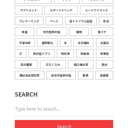
サプリメント
スポーツドリンク
ヒートアイランド
プレクーリング
ペット
低ナトリウム血症
体温
体重
労作性熱中症
動物
夏バテ
手掌冷却
暑熱馴化
本
水分補給
水風呂
汗
熱中症アプリ
熱失神
熱射病
熱帯夜
目の健康
立ちくらみ
経口補水液
脱水
鎌状赤血球形質
非労作性熱中症
食事
高齢者
SEARCH
Search