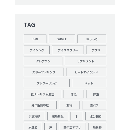
TAG
BMI
WBGT
おしっこ
アイシング
アイススラリー
アプリ
クレアチン
サプリメント
スポーツドリンク
ヒートアイランド
プレクーリング
ペット
低ナトリウム血症
体温
体重
労作性熱中症
動物
夏バテ
手掌冷却
暑熱馴化
本
水分補給
水風呂
汗
熱中症アプリ
熱失神