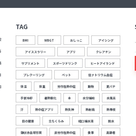
TAG
2
BMI
WBGT
おしっこ
アイシング
5
アイススラリー
アプリ
クレアチン
4
サプリメント
スポーツドリンク
ヒートアイランド
3
プレクーリング
ペット
低ナトリウム血症
8
体温
体重
労作性熱中症
動物
夏バテ
手掌冷却
暑熱馴化
本
水分補給
水風呂
汗
熱中症アプリ
熱失神
熱射病
熱帯夜
目の健康
立ちくらみ
経口補水液
脱水
鎌状赤血球形質
非労作性熱中症
食事
高齢者