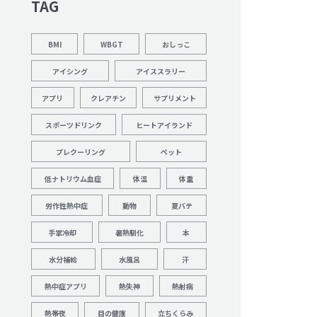
TAG
BMI
WBGT
おしっこ
アイシング
アイススラリー
アプリ
クレアチン
サプリメント
スポーツドリンク
ヒートアイランド
プレクーリング
ペット
低ナトリウム血症
体温
体重
労作性熱中症
動物
夏バテ
手掌冷却
暑熱馴化
本
水分補給
水風呂
汗
熱中症アプリ
熱失神
熱射病
熱帯夜
目の健康
立ちくらみ