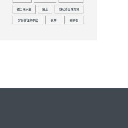
経口補水液
脱水
鎌状赤血球形質
非労作性熱中症
食事
高齢者