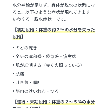
水分補給が足りず、身体が脱水の状態にな
ると、以下のような症状が現れてきます。
いわゆる「脱水症状」です。
【
初期段階：体重の約２％の水分を失った
段階
】
のどの乾き
全身の違和感・倦怠感・疲労感
肌が紅潮する（赤く火照っている）
頭痛
吐き気・嘔吐
筋肉のけいれん・つる
【
進行・末期段階：体重の２〜５％の水分